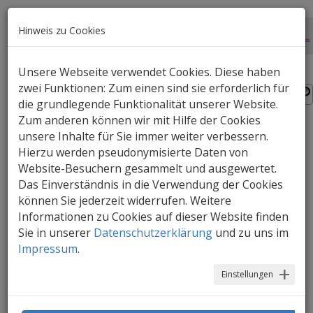
Hinweis zu Cookies
Unsere Webseite verwendet Cookies. Diese haben
zwei Funktionen: Zum einen sind sie erforderlich für
die grundlegende Funktionalität unserer Website.
Zum anderen können wir mit Hilfe der Cookies
unsere Inhalte für Sie immer weiter verbessern.
An die Eltern herantreten,
Hierzu werden pseudonymisierte Daten von
aber wie?
Website-Besuchern gesammelt und ausgewertet.
Das Einverständnis in die Verwendung der Cookies
können Sie jederzeit widerrufen. Weitere
Hier finden Sie einige Tipps wie
Informationen zu Cookies auf dieser Website finden
erfolgreiche Elternarbeit zum Thema
Sie in unserer
Datenschutzerklärung
und zu uns im
Medienerziehung gelingen kann.
Impressum
.
Elternarbeit funktioniert durch eine aktive
Einstellungen
Zusammenarbeit aller Beteiligten, die von
Neugier gegenüber der kindlichen Lebenswelt