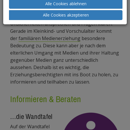
geprägt ist. In einer Atmosphäre, die frei von
Alle Cookies ablehnen
Vorurteilen und Wertungen ist, können sich
Alle Cookies akzeptieren
PädagogInnen und Eltern austauschen,
Unsicherheiten ansprechen und Fragen klären.
Gerade im Kleinkind- und Vorschulalter kommt
der
familiären Medienerziehung
besondere
Bedeutung zu. Diese kann aber je nach dem
elterlichen Umgang mit Medien und ihrer Haltung
gegenüber Medien ganz unterschiedlich
aussehen. Deshalb ist es wichtig, die
Erziehungsberechtigten mit ins Boot zu holen, zu
informieren und teilhaben zu lassen.
Informieren & Beraten
…die Wandtafel
Auf der Wandtafel