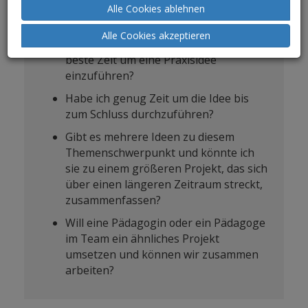
Kann ich benötigte Ressourcen
Alle Cookies ablehnen
anschaffen bzw. ausborgen?
Alle Cookies akzeptieren
Wann ist im Kindergartenalltag die
beste Zeit um eine Praxisidee
einzuführen?
Habe ich genug Zeit um die Idee bis
zum Schluss durchzuführen?
Gibt es mehrere Ideen zu diesem
Themenschwerpunkt und könnte ich
sie zu einem größeren Projekt, das sich
über einen längeren Zeitraum streckt,
zusammenfassen?
Will eine Pädagogin oder ein Pädagoge
im Team ein ähnliches Projekt
umsetzen und können wir zusammen
arbeiten?