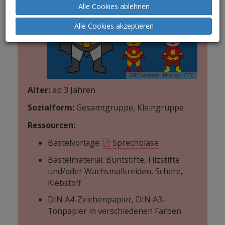
Alle Cookies ablehnen
Alle Cookies akzeptieren
©ROverhate
Pixabay
CC0
Alter:
ab 3 Jahren
Sozialform:
Gesamtgruppe, Kleingruppe
Ressourcen:
Bastelvorlage:
Sprechblase
Bastelmaterial: Buntstifte, Filzstifte
und/oder Wachsmalkreiden, Schere
,
Klebstoff
DIN A4-Zeichenpapier, DIN A3-
Tonpapier in verschiedenen Farben