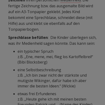
zeichnen
ihren persönlichen
Medienheld
. Die
fertige Zeichnung bzw. das ausgemalte Bild wird
auf ein A3-Tonpapier geklebt. Jedes Kind
bekommt eine Sprechblase, schneidet diese (mit
Hilfe) aus und klebt sie ebenfalls auf den
Tonpapierbogen.
Sprechblase befüllen
: Die Kinder überlegen sich,
was ihr Medienheld sagen könnte. Das kann sein:
ein typischer Spruch
z.B. „Ene, mene, mei, flieg los Kartoffelbrei!“
(Bibi Blocksberg)
eine Selbstbeschreibung
z.B. „Ich bin zwar nicht der stärkste und
mutigste Wikinger, dafür habe ich aber
immer die besten Ideen.“ (Wickie)
etwas frei Erfundenes
z.B. „Heute gehe ich mit meinen besten
Freunden Patrick und … (Name des Kindes)