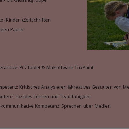
in- bis Gesamtgruppe
 (Kinder-)Zeitschriften
ogen Papier
lterantive: PC/Tablet & Malsoftware TuxPaint
etenz: Kritisches Analysieren &kreatives Gestalten von M
etenz: soziales Lernen und Teamfähigkeit
h-kommunikative Kompetenz: Sprechen über Medien