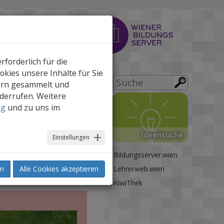
forderlich für die
kies unsere Inhalte für Sie
ern gesammelt und
iderrufen. Weitere
drucken
ng
und zu uns im
Ideensuche
Einstellungen
Bildungsserver.wien
 Medienkritik &
en
Alle Cookies akzeptieren
Lehrerweb.wien
KiwiThek