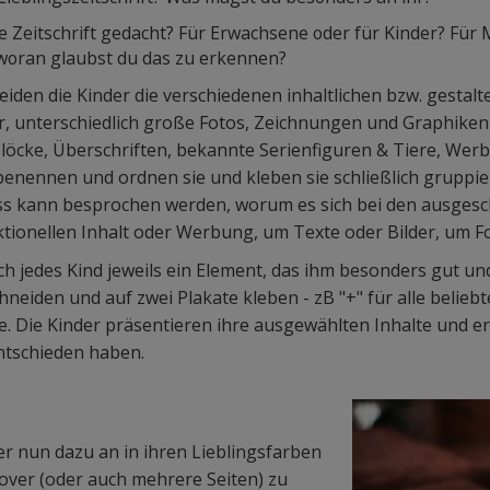
ie Zeitschrift gedacht? Für Erwachsene oder für Kinder? Für
oran glaubst du das zu erkennen?
iden die Kinder die verschiedenen inhaltlichen bzw. gestal
r, unterschiedlich große Fotos, Zeichnungen und Graphiken
öcke, Überschriften, bekannte Serienfiguren & Tiere, Werb
 benennen und ordnen sie und kleben sie schließlich gruppie
uss kann besprochen werden, worum es sich bei den ausgesc
ktionellen Inhalt oder Werbung, um Texte oder Bilder, um 
ch jedes Kind jeweils ein Element, das ihm besonders gut un
chneiden und auf zwei Plakate kleben - zB "+" für alle beliebte
e. Die Kinder präsentieren ihre ausgewählten Inhalte und er
ntschieden haben.
er nun dazu an in ihren Lieblingsfarben
Cover (oder auch mehrere Seiten) zu