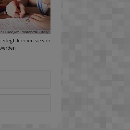
picjumbo_com
pixabay.com
Ducky
berlegt, können sie von
 werden.