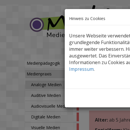
Hinweis zu Cookies
Unsere Webseite verwendet C
grundlegende Funktionalität
immer weiter verbessern. 
ausgewertet. Das Einverstän
Informationen zu Cookies au
Medienpraxis
Analo
Medienpädagogik
Impressum
.
Medienpraxis
Zeitschrif
Analoge Medien
Wir nutzen Kind
Auditive Medien
Mediengestaltu
Audiovisuelle Medien
Digitale Medien
Alter:
ab 5 Jahr
Visuelle Medien