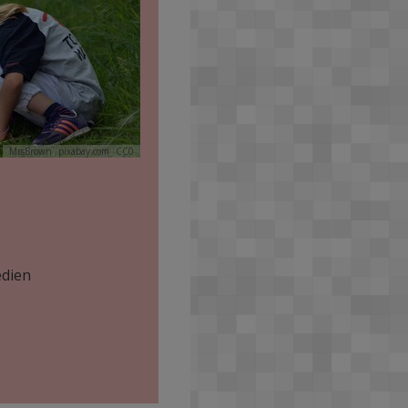
MrsBrown
pixabay.com
CC0
edien