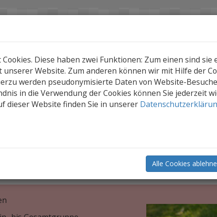
ookies. Diese haben zwei Funktionen: Zum einen sind sie er
 unserer Website. Zum anderen können wir mit Hilfe der Coo
Hierzu werden pseudonymisierte Daten von Website-Besuch
dnis in die Verwendung der Cookies können Sie jederzeit w
f dieser Website finden Sie in unserer
Datenschutzerkläru
ge Medien
Zeitschriften analysieren & gestalten
ten analysieren & gestalten
erzeitschriften als Werkzeuge zur Vermittlung von
Alle Cookies ablehn
ng.
en