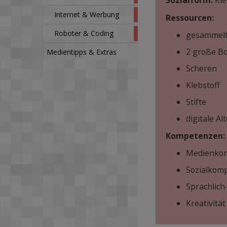
Sozialform:
Kle
Internet & Werbung
Ressourcen:
Roboter & Coding
gesammelte
2 große B
Medientipps & Extras
Scheren
Klebstoff
Stifte
digitale A
Kompetenzen:
Medienkomp
Sozialkomp
Sprachlic
Kreativität