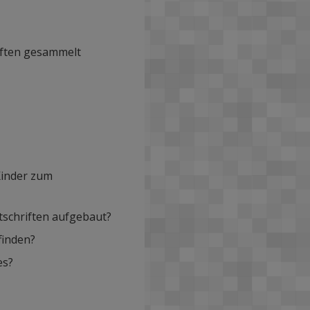
iften gesammelt
Kinder zum
itschriften aufgebaut?
finden?
es?