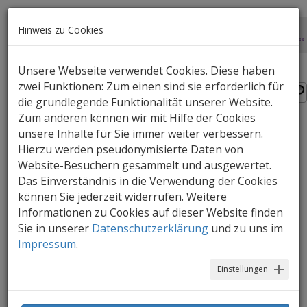
Hinweis zu Cookies
Unsere Webseite verwendet Cookies. Diese haben
zwei Funktionen: Zum einen sind sie erforderlich für
die grundlegende Funktionalität unserer Website.
Zum anderen können wir mit Hilfe der Cookies
unsere Inhalte für Sie immer weiter verbessern.
Welttag der Umweltbildung
Hierzu werden pseudonymisierte Daten von
Website-Besuchern gesammelt und ausgewertet.
Am 26. Jänner soll das Thema Umwelt in
Das Einverständnis in die Verwendung der Cookies
den Fokus der pädagogischen Arbeit
können Sie jederzeit widerrufen. Weitere
gerückt werden. Wir zeigen wie das mit
Informationen zu Cookies auf dieser Website finden
der Unterstützung durch digitale
Sie in unserer
Datenschutzerklärung
und zu uns im
Werkzeuge besonders gut gelingen kann.
Impressum
.
Bei der
Einstellungen