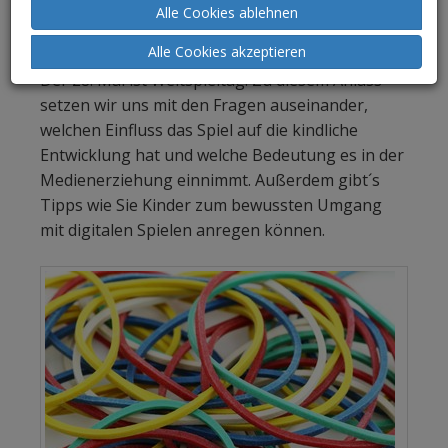
Alle Cookies ablehnen
pixabay.com
Alle Cookies akzeptieren
Weltspieltag - Das Spiel in der Medienerziehung
Der 28. Mai ist Weltspieltag. Zu diesem Anlass
setzen wir uns mit den Fragen auseinander,
welchen Einfluss das Spiel auf die kindliche
Entwicklung hat und welche Bedeutung es in der
Medienerziehung einnimmt. Außerdem gibt´s
Tipps wie Sie Kinder zum bewussten Umgang
mit digitalen Spielen anregen können.