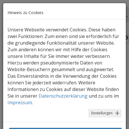
Hinweis zu Cookies
Unsere Webseite verwendet Cookies. Diese haben
zwei Funktionen: Zum einen sind sie erforderlich für
die grundlegende Funktionalität unserer Website.
Zum anderen können wir mit Hilfe der Cookies
unsere Inhalte für Sie immer weiter verbessern.
Rollenspiele und ihre
Hierzu werden pseudonymisierte Daten von
Bedeutung in der
Website-Besuchern gesammelt und ausgewertet.
Das Einverständnis in die Verwendung der Cookies
Medienerziehung
können Sie jederzeit widerrufen. Weitere
Informationen zu Cookies auf dieser Website finden
Sie in unserer
"Heute bin ich Feuerwehrmann/frau!" -
Datenschutzerklärung
und zu uns im
Impressum
.
Rollenspiele fördern nicht nur die kindliche
Entwicklung, sondern unterstützen auch
Einstellungen
den Aufbau der kindlichen
Medienkompetenz.