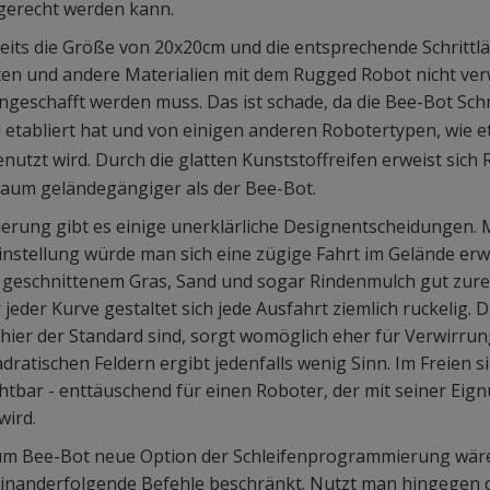
gerecht werden kann.
ereits die Größe von 20x20cm und die entsprechende Schrittl
en und andere Materialien mit dem Rugged Robot nicht ve
ngeschafft werden muss. Das ist schade, da die Bee-Bot Sch
 etabliert hat und von einigen anderen Robotertypen, wie 
enutzt wird. Durch die glatten Kunststoffreifen erweist sich
aum geländegängiger als der Bee-Bot.
erung gibt es einige unerklärliche Designentscheidungen. 
nstellung würde man sich eine zügige Fahrt im Gelände erw
 geschnittenem Gras, Sand und sogar Rindenmulch gut zurec
jeder Kurve gestaltet sich jede Ausfahrt ziemlich ruckelig
 hier der Standard sind, sorgt womöglich eher für Verwirru
dratischen Feldern ergibt jedenfalls wenig Sinn. Im Freien 
htbar - enttäuschend für einen Roboter, der mit seiner Ei
wird.
zum Bee-Bot neue Option der Schleifenprogrammierung wäre 
feinanderfolgende Befehle beschränkt. Nutzt man hingegen 