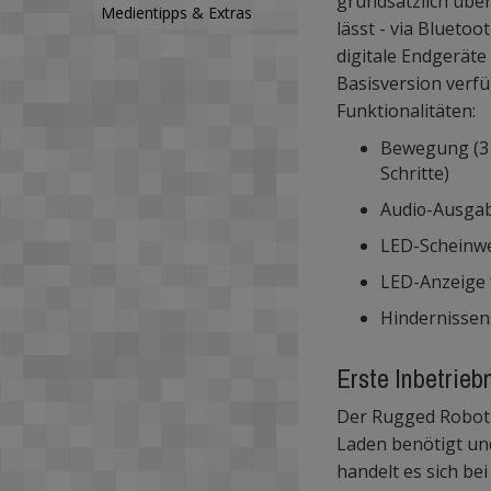
grundsätzlich über
Medientipps & Extras
lässt - via Bluetoo
digitale Endgeräte
Basisversion verf
Funktionalitäten:
Bewegung (3 
Schritte)
Audio-Ausgab
LED-Scheinwe
LED-Anzeige 
Hindernissen
Erste Inbetrie
Der Rugged Robot i
Laden benötigt un
handelt es sich b