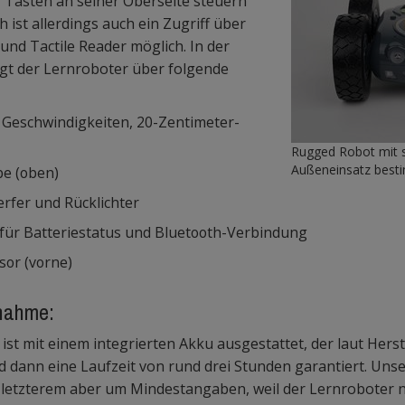
 Tasten an seiner Oberseite steuern
th ist allerdings auch ein Zugriff über
 und Tactile Reader möglich. In der
ügt der Lernroboter über folgende
Geschwindigkeiten, 20-Zentimeter-
Rugged Robot mit s
Außeneinsatz best
e (oben)
rfer und Rücklichter
für Batteriestatus und Bluetooth-Verbindung
sor (vorne)
bnahme:
st mit einem integrierten Akku ausgestattet, der laut Hers
d dann eine Laufzeit von rund drei Stunden garantiert. Uns
ei letzterem aber um Mindestangaben, weil der Lernroboter