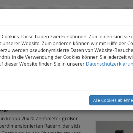
ookies. Diese haben zwei Funktionen: Zum einen sind sie er
 unserer Website. Zum anderen können wir mit Hilfe der Coo
Hierzu werden pseudonymisierte Daten von Website-Besuch
dnis in die Verwendung der Cookies können Sie jederzeit w
f dieser Website finden Sie in unserer
Datenschutzerkläru
oboter & Coding
Rugged Robot
obot
stige Bee-Bot mit beschränkter Haftung
Alle Cookies ablehn
ng:
ein knapp 20x20 Zentimeter großer
berdimensionierten Rädern, der sich