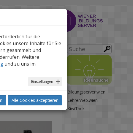
forderlich für die
kies unsere Inhalte für Sie
ern gesammelt und
iderrufen. Weitere
drucken
ng
und zu uns im
Ideensuche
Einstellungen
Bildungsserver.wien
en
Alle Cookies akzeptieren
Lehrerweb.wien
KiwiThek