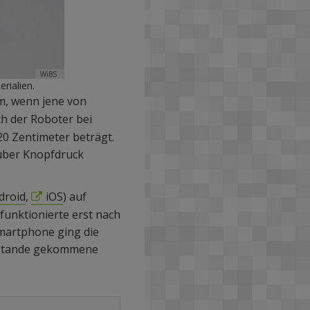
WiBS
rialien.
lem, wenn jene von
ch der Roboter bei
20 Zentimeter beträgt.
 über Knopfdruck
droid
,
iOS
) auf
funktionierte erst nach
Smartphone ging die
zustande gekommene