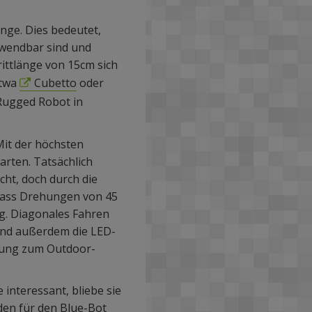
änge. Dies bedeutet,
rwendbar sind und
rittlänge von 15cm sich
etwa
Cubetto
oder
 Rugged Robot in
Mit der höchsten
arten. Tatsächlich
ht, doch durch die
. Dass Drehungen von 45
ng. Diagonales Fahren
sind außerdem die LED-
gnung zum Outdoor-
interessant, bliebe sie
den für den Blue-Bot