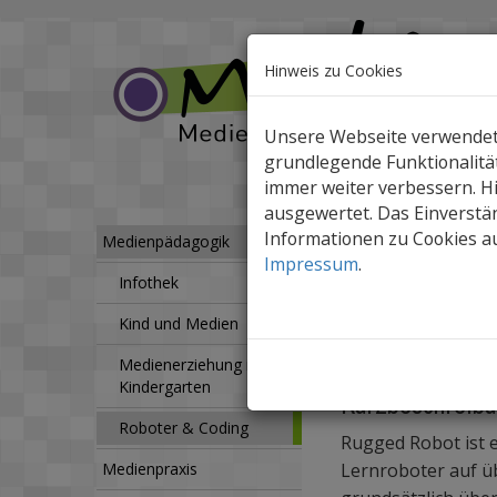
Hinweis zu Cookies
Unsere Webseite verwendet C
grundlegende Funktionalität
immer weiter verbessern. 
ausgewertet. Das Einverstän
Informationen zu Cookies au
Medienpädagogik
R
Medienpädagogik
Impressum
.
Infothek
Rugged R
Kind und Medien
Der abenteuerlu
Medienerziehung im
Kindergarten
Kurzbeschreibu
Roboter & Coding
Rugged Robot ist 
Medienpraxis
Lernroboter auf ü