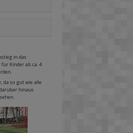
stieg in das
für Kinder ab ca. 4
erden.
 da so gut wie alle
 darüber hinaus
esehen.