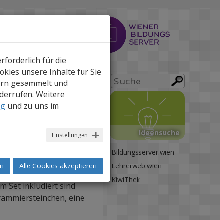
forderlich für die
kies unsere Inhalte für Sie
ern gesammelt und
iderrufen. Weitere
drucken
ng
und zu uns im
Ideensuche
Einstellungen
Bildungsserver.wien
en
Alle Cookies akzeptieren
Lehrerweb.wien
ter auskommt – mit
KiwiThek
m Set inkludiert sind
rammiersteinchen, eine