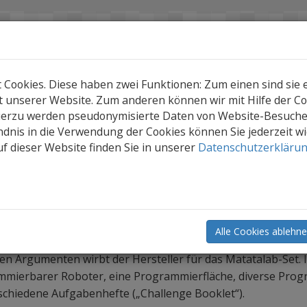
ookies. Diese haben zwei Funktionen: Zum einen sind sie er
 unserer Website. Zum anderen können wir mit Hilfe der Coo
Hierzu werden pseudonymisierte Daten von Website-Besuch
dnis in die Verwendung der Cookies können Sie jederzeit w
f dieser Website finden Sie in unserer
Datenschutzerkläru
oboter & Coding
Matatalab
ür erste Programmier-Versuche.
Alle Cookies ablehn
rer Roboter für die Jüngsten, der ohne Tablet oder Compu
en Argumenten wirbt der Hersteller für das Matatalab-Set. I
ammierbarer Roboter, eine Programmierfläche, diverse Prog
schiedene Aufgabenhefte („Challenge Booklet“).