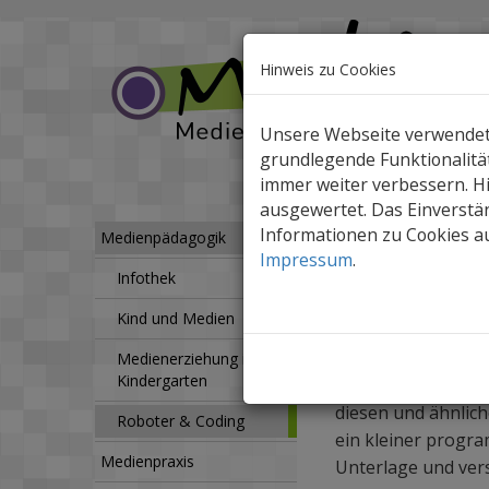
Hinweis zu Cookies
Unsere Webseite verwendet C
grundlegende Funktionalität
immer weiter verbessern. 
ausgewertet. Das Einverstän
Informationen zu Cookies au
Medienpädagogik
R
Medienpädagogik
Impressum
.
Infothek
Matatalab
Kind und Medien
Robotik-Spiel f
Medienerziehung im
Kindergarten
Ein programmierba
diesen und ähnlich
Roboter & Coding
ein kleiner progr
Medienpraxis
Unterlage und ver