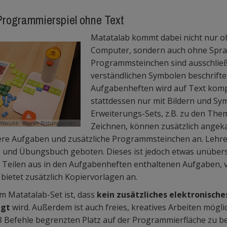
Programmierspiel ohne Text
Matatalab kommt dabei nicht nur o
Computer, sondern auch ohne Sprac
Programmsteinchen sind ausschließl
verständlichen Symbolen beschriftet
Aufgabenheften wird auf Text kompl
stattdessen nur mit Bildern und Sy
Erweiterungs-Sets, z.B. zu den Th
 Waculik
Wiener Bildungsserver
Zeichnen, können zusätzlich angek
itere Aufgaben und zusätzliche Programmsteinchen an. Lehre
 und Übungsbuch geboten. Dieses ist jedoch etwas unübersi
 Teilen aus in den Aufgabenheften enthaltenen Aufgaben, v
bietet zusätzlich Kopiervorlagen an.
am Matatalab-Set ist, dass
kein zusätzliches elektronische
igt
wird. Außerdem ist auch freies, kreatives Arbeiten möglic
 Befehle begrenzten Platz auf der Programmierfläche zu be