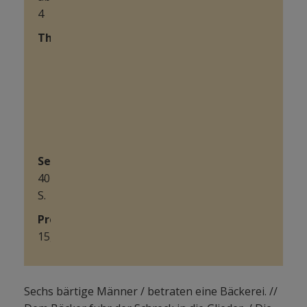
4
Themen:
Der
schwarze
Mann
Vorurteil
Kindergeburtstag
Seitenanzahl:
40
S.
Preis
:
15,40€
Sechs bärtige Männer / betraten eine Bäckerei. //