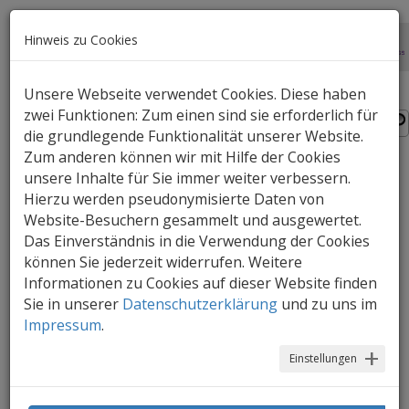
Hinweis zu Cookies
Unsere Webseite verwendet Cookies. Diese haben
zwei Funktionen: Zum einen sind sie erforderlich für
die grundlegende Funktionalität unserer Website.
Zum anderen können wir mit Hilfe der Cookies
unsere Inhalte für Sie immer weiter verbessern.
Sechs Langbärte
Hierzu werden pseudonymisierte Daten von
Website-Besuchern gesammelt und ausgewertet.
Ein Buch, das die Motive der
Das Einverständnis in die Verwendung der Cookies
Kinderschreckfigur und des Vorurteils
können Sie jederzeit widerrufen. Weitere
aufgreift und in einen lustigen Text mit
Informationen zu Cookies auf dieser Website finden
Bildern, die viel entdecken lassen,
Sie in unserer
Datenschutzerklärung
und zu uns im
verpackt. Angst wird hier niemand haben!
Impressum
.
Einstellungen
AutorIn
: