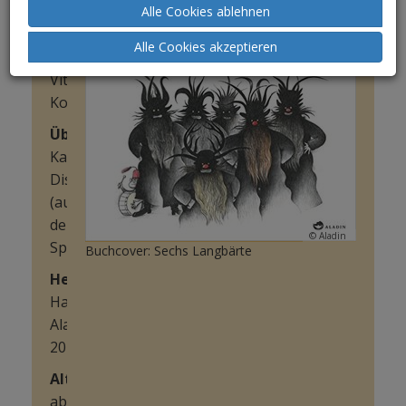
Mar
Alle Cookies ablehnen
Pavón
Alle Cookies akzeptieren
IllustratorIn
:
Vitali
Konstantinov
ÜbersetzerIn
:
Katharina
Distelmeyer
(aus
dem
© Aladin
Span.)
Buchcover: Sechs Langbärte
HerausgeberIn
:
Hamburg:
Aladin
2015
Alter
:
ab