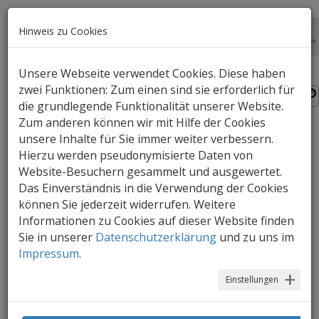
Hinweis zu Cookies
Unsere Webseite verwendet Cookies. Diese haben
zwei Funktionen: Zum einen sind sie erforderlich für
die grundlegende Funktionalität unserer Website.
Zum anderen können wir mit Hilfe der Cookies
unsere Inhalte für Sie immer weiter verbessern.
Schlinkepütz, das Monster
Hierzu werden pseudonymisierte Daten von
mit Verspätung
Website-Besuchern gesammelt und ausgewertet.
Das Einverständnis in die Verwendung der Cookies
können Sie jederzeit widerrufen. Weitere
Sechs Geschichten über das kleine blaue
Informationen zu Cookies auf dieser Website finden
Monster Schlinkepütz voller Humor,
Sie in unserer
Datenschutzerklärung
und zu uns im
Sprach- und Bildspielerei.
Impressum
.
Einstellungen
AutorIn:
Susan