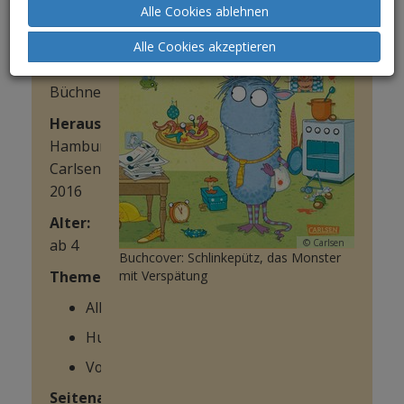
Alle Cookies ablehnen
Kreller
IllustratorIn:
Alle Cookies akzeptieren
Sabine
Büchner
HerausgeberIn:
Hamburg:
Carlsen
2016
Alter:
ab 4
© Carlsen
Buchcover: Schlinkepütz, das Monster
Themen:
mit Verspätung
Alltag
Humor
Vorlesen
Seitenanzahl: