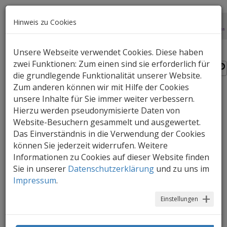
Hinweis zu Cookies
Unsere Webseite verwendet Cookies. Diese haben
zwei Funktionen: Zum einen sind sie erforderlich für
die grundlegende Funktionalität unserer Website.
Zum anderen können wir mit Hilfe der Cookies
unsere Inhalte für Sie immer weiter verbessern.
Roberta & Henry
Hierzu werden pseudonymisierte Daten von
Website-Besuchern gesammelt und ausgewertet.
Roberta hasst ihren Hals. Alle anderen
Das Einverständnis in die Verwendung der Cookies
starren ihn an, ganz sicher, und finden ihn
können Sie jederzeit widerrufen. Weitere
viel zu … halsig. Gut, dass Henry
Informationen zu Cookies auf dieser Website finden
daherkommt und einen Wunsch hat.
Sie in unserer
Datenschutzerklärung
und zu uns im
Impressum
.
Einstellungen