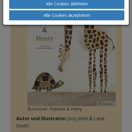
Alle Cookies ablehnen
Alle Cookies akzeptieren
© Carlsen
Buchcover: Roberta & Henry
Autor und Illustrator:
Jory John & Lane
Smith