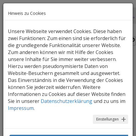
Hinweis zu Cookies
Unsere Webseite verwendet Cookies. Diese haben
zwei Funktionen: Zum einen sind sie erforderlich für
die grundlegende Funktionalität unserer Website.
Zum anderen können wir mit Hilfe der Cookies
unsere Inhalte für Sie immer weiter verbessern.
Krake beim Schneider.
Hierzu werden pseudonymisierte Daten von
Tierische Zweizeiler
Website-Besuchern gesammelt und ausgewertet.
Das Einverständnis in die Verwendung der Cookies
können Sie jederzeit widerrufen. Weitere
Taranteln mit Hanteln? Faultier am Brett?
Informationen zu Cookies auf dieser Website finden
Beuteltier mit Tasche? Eigenwillige Tiere
Sie in unserer
Datenschutzerklärung
und zu uns im
sind die komischen Helden dieser
Impressum
.
unterhaltsamen Zwei-Bild-Erzählungen
Einstellungen