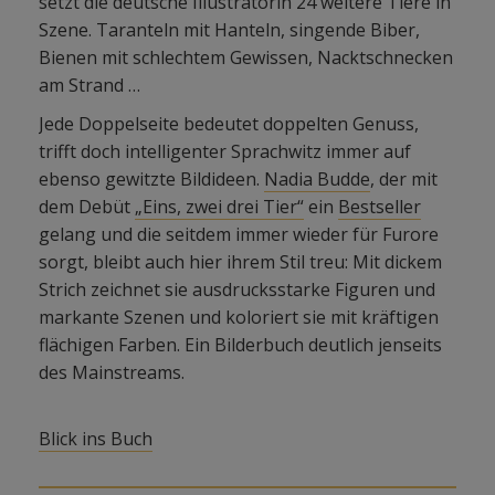
setzt die deutsche Illustratorin 24 weitere Tiere in
Szene. Taranteln mit Hanteln, singende Biber,
Bienen mit schlechtem Gewissen, Nacktschnecken
am Strand …
Jede Doppelseite bedeutet doppelten Genuss,
trifft doch intelligenter Sprachwitz immer auf
ebenso gewitzte Bildideen.
Nadia Budde
, der mit
dem Debüt
„Eins, zwei drei Tier“
ein
Bestseller
gelang und die seitdem immer wieder für Furore
sorgt, bleibt auch hier ihrem Stil treu: Mit dickem
Strich zeichnet sie ausdrucksstarke Figuren und
markante Szenen und koloriert sie mit kräftigen
flächigen Farben. Ein Bilderbuch deutlich jenseits
des Mainstreams.
Blick ins Buch