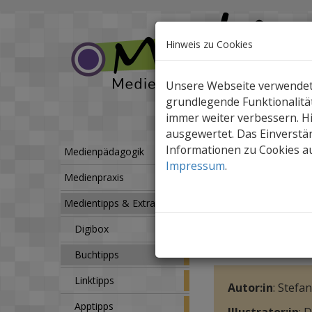
Hinweis zu Cookies
Unsere Webseite verwendet C
grundlegende Funktionalität
immer weiter verbessern. 
ausgewertet. Das Einverstän
Informationen zu Cookies au
Medientipps & Extras
Medienpädagogik
Impressum
.
Medienpraxis
Die Gesch
Medientipps & Extras
Warum nicht heu
Digibox
Ein Bilderbuch 
Buchtipps
Linktipps
Autor:in
: Stefa
Apptipps