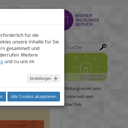
forderlich für die
kies unsere Inhalte für Sie
ern gesammelt und
iderrufen. Weitere
drucken
ng
und zu uns im
Ideensuche
Einstellungen
Bildungsserver.wien
h direkt ins Dorf?
en
Alle Cookies akzeptieren
Lehrerweb.wien
Wege
KiwiThek