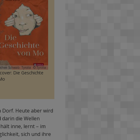
othee Schwab
Tyrolia
© Tyrolia
cover: Die Geschichte
Mo
 Dorf. Heute aber wird
 darin die Wellen
ält inne, lernt – im
ichkeit, sich und ihre