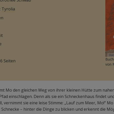
Dorothee Schwab
:
Tyrolia
en
it
e
Dor
Buch
26 Seiten
von 
t Mo den gleichen Weg von ihrer kleinen Hütte zum nahen
Pfad einschlagen. Denn als sie ein Schneckenhaus findet und
l, vernimmt sie eine leise Stimme: „Lauf zum Meer, Mo!“ Mo h
 Schnecke – hinter die Dinge zu blicken und erkennt die Mögl