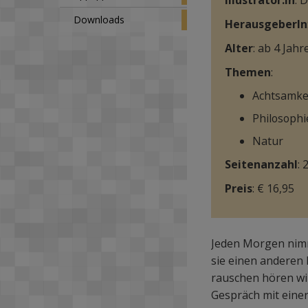
Illustrator:in
: 
Downloads
HerausgeberIn
Alter
: ab 4 Jahr
Themen
:
Achtsamke
Philosophi
Natur
Seitenanzahl
: 
Preis
: € 16,95
Jeden Morgen nimm
sie einen anderen 
rauschen hören wil
Gespräch mit einer