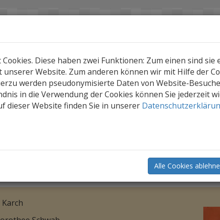
ookies. Diese haben zwei Funktionen: Zum einen sind sie er
 unserer Website. Zum anderen können wir mit Hilfe der Coo
Hierzu werden pseudonymisierte Daten von Website-Besuch
dnis in die Verwendung der Cookies können Sie jederzeit w
f dieser Website finden Sie in unserer
Datenschutzerkläru
Buchtipps
Die Geschichte von Mo
ichte von Mo
te mal zum Meer laufen – anstatt wie immer gleic
Alle Cookies ablehn
über tägliche Routinen und das Beschreiten neuer 
n Karch