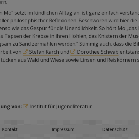
rn.
n Mo“ setzt im kindlichen Alltag an, ist ganz einfach verstä
voller philosophischer Reflexionen. Beschworen wird hier di
nso wie das Gespür für die Unendlichkeit. So hört Mo „das 
 Tapsen der Krebse in ihren Höhlen, das Knistern der Musc
sam zu Sand zermahlen werden.“ Stimmig auch, dass die Bild
rbeit von
Stefan Karch
und
Dorothee Schwab
entstan
stücken aus Wald und Wiese sowie Linsen und Reiskörnern s
lung von:
Institut für Jugendliteratur
Kontakt
Impressum
Datenschutz