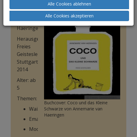
Alle Cookies ablehnen
AutorIn:
Annemarie
Alle Cookies akzeptieren
van
Haeringen
HerausgeberIn:
Freies
Geistesleben;
Stuttgart
2014
Alter: ab
5
Themen:
© Freies Geistesleben
Buchcover: Coco und das Kleine
Waise
Schwarze von Annemarie van
Haeringen
Emanzipation
Mode