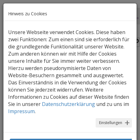
Hinweis zu Cookies
Unsere Webseite verwendet Cookies. Diese haben
zwei Funktionen: Zum einen sind sie erforderlich für
die grundlegende Funktionalität unserer Website.
Zum anderen können wir mit Hilfe der Cookies
unsere Inhalte für Sie immer weiter verbessern.
Coco und das Kleine
Hierzu werden pseudonymisierte Daten von
Schwarze
Website-Besuchern gesammelt und ausgewertet.
Das Einverständnis in die Verwendung der Cookies
können Sie jederzeit widerrufen. Weitere
Ein Bilderbuch über das Leben Coco
Informationen zu Cookies auf dieser Website finden
Chanels, die in einem Waisenhaus
Sie in unserer
Datenschutzerklärung
und zu uns im
aufwächst und sich schließlich zu einer
Impressum
.
großen Mödeschöpferin entwickelt. Erzählt
im grafischen Stil von Modezeichnungen.
Einstellungen