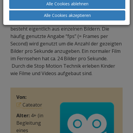
Alle Cookies ablehnen
Kamera und Videoschnittprogramm
passieren
oder mit Hilfe von
Alle Cookies akzeptieren
Apps wie Stop Motion Studio
. Jeder Film
besteht eigentlich aus einzelnen Bildern. Die
häufig genutzte Angabe “fps” (= Frames per
Second) wird genutzt um die Anzahl der gezeigten
Bilder pro Sekunde anzugeben. Ein normaler Film
im Fernsehen hat ca. 24 Bilder pro Sekunde.
Durch die Stop Motion Technik erleben Kinder
wie Filme und Videos aufgebaut sind.
Von:
Cateator
Alter:
4+ (in
Begleitung
eines