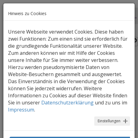
Hinweis zu Cookies
Unsere Webseite verwendet Cookies. Diese haben
zwei Funktionen: Zum einen sind sie erforderlich für
die grundlegende Funktionalität unserer Website.
Zum anderen können wir mit Hilfe der Cookies
unsere Inhalte für Sie immer weiter verbessern.
Stop Motion App
Hierzu werden pseudonymisierte Daten von
Website-Besuchern gesammelt und ausgewertet.
Ein Stop Motion Film (Legetrickfilm) kann
Das Einverständnis in die Verwendung der Cookies
bereits im Kindergarten leicht produziert
können Sie jederzeit widerrufen. Weitere
werden. Wir stellen hier die App "Stop
Informationen zu Cookies auf dieser Website finden
Motion Studio" vor.
Sie in unserer
Datenschutzerklärung
und zu uns im
Impressum
.
Stop-Motion ist eine einfache Animationstechnik,
die schon junge Kinder zum Erstellen kreativer
Einstellungen
Filme und Erzählen kurzer Geschichten einsetzen
können. Dies kann entweder mit