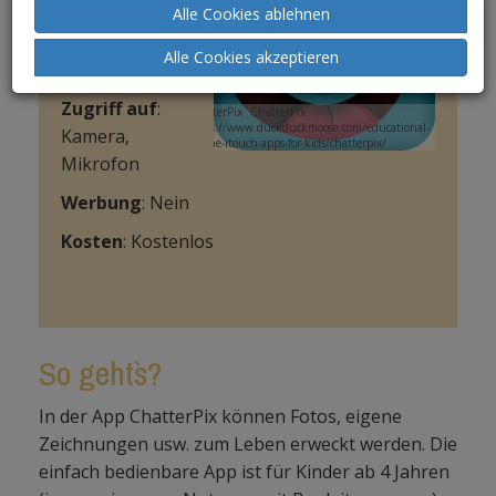
Erwachsenen
Alle Cookies ablehnen
Systeme
: iOs,
Alle Cookies akzeptieren
Android
Zugriff auf
:
ChatterPix
ChatterPix
https://www.duckduckmoose.com/educational-
Kamera,
iphone-itouch-apps-for-kids/chatterpix/
Mikrofon
Werbung
: Nein
Kosten
: Kostenlos
So geht`s?
In der App ChatterPix können Fotos, eigene
Zeichnungen usw. zum Leben erweckt werden. Die
einfach bedienbare App ist für Kinder ab 4 Jahren