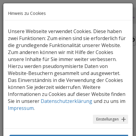
Hinweis zu Cookies
Unsere Webseite verwendet Cookies. Diese haben
zwei Funktionen: Zum einen sind sie erforderlich für
die grundlegende Funktionalität unserer Website.
Zum anderen können wir mit Hilfe der Cookies
unsere Inhalte für Sie immer weiter verbessern.
ChatterPix Kids
Hierzu werden pseudonymisierte Daten von
Website-Besuchern gesammelt und ausgewertet.
Wenn Bilder Geschichten erzählen: Objekte
Das Einverständnis in die Verwendung der Cookies
mit animierten Lippenbewegungen zum
können Sie jederzeit widerrufen. Weitere
Leben erwecken
Informationen zu Cookies auf dieser Website finden
Sie in unserer
Datenschutzerklärung
und zu uns im
Impressum
.
Alter
: in
Einstellungen
Begleitung
eines