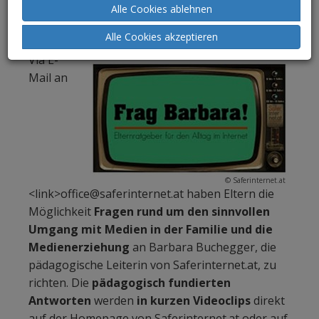
Alle Cookies ablehnen
und 18 Jahren im Zeitalter des
Internets.
Alle Cookies akzeptieren
Via E-
Mail an
© Saferinternet.at
<link>office@saferinternet.at haben Eltern die
Möglichkeit
Fragen rund um den sinnvollen
Umgang mit Medien in der Familie und die
Medienerziehung
an Barbara Buchegger, die
pädagogische Leiterin von Saferinternet.at, zu
richten. Die
pädagogisch fundierten
Antworten
werden
in kurzen Videoclips
direkt
auf der Homepage von Saferinternet.at oder auf