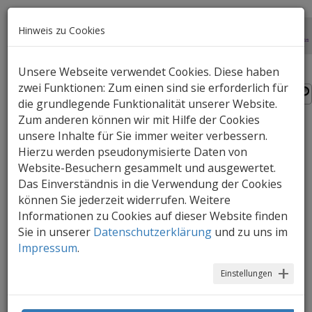
Hinweis zu Cookies
Unsere Webseite verwendet Cookies. Diese haben
zwei Funktionen: Zum einen sind sie erforderlich für
die grundlegende Funktionalität unserer Website.
Zum anderen können wir mit Hilfe der Cookies
unsere Inhalte für Sie immer weiter verbessern.
Frag Barbara! - Der Video-
Hierzu werden pseudonymisierte Daten von
Ratgeber von
Website-Besuchern gesammelt und ausgewertet.
Das Einverständnis in die Verwendung der Cookies
Saferinternet.at
können Sie jederzeit widerrufen. Weitere
Informationen zu Cookies auf dieser Website finden
10.05.2016
Sie in unserer
Datenschutzerklärung
und zu uns im
Impressum
.
Einstellungen
Frag Barbara! ist der neue Video-
Elternratgeber von Saferinternet.at
für den Alltag mit Kindern zwischen 0