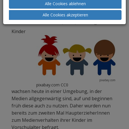
Alle Cookies ablehnen
Forschungsverbund Südwest (mpfs) in
Zusammenarbeit mit dem
Alle Cookies akzeptieren
Südwestrundfunk (SWR) durchgeführt.
Kinder
pixabay.com
pixabay.com CC0
wachsen heute in einer Umgebung, in der
Medien allgegenwärtig sind, auf und beginnen
früh diese auch zu nutzen. Daher wurden nun
bereits zum zweiten Mal HaupterzieherInnen
zum Medienverhalten ihrer Kinder im
Vorschulalter befragt.