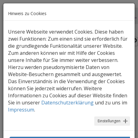
Hinweis zu Cookies
Unsere Webseite verwendet Cookies. Diese haben
zwei Funktionen: Zum einen sind sie erforderlich für
die grundlegende Funktionalität unserer Website.
Zum anderen können wir mit Hilfe der Cookies
unsere Inhalte für Sie immer weiter verbessern.
miniKim 2014 - Wie
Hierzu werden pseudonymisierte Daten von
Vorschulkinder Medien
Website-Besuchern gesammelt und ausgewertet.
Das Einverständnis in die Verwendung der Cookies
nutzen
können Sie jederzeit widerrufen. Weitere
Informationen zu Cookies auf dieser Website finden
30.07.2015
Sie in unserer
Datenschutzerklärung
und zu uns im
Impressum
.
Einstellungen
Die Studie zum Medienumgang der 2-
bis 5-Jährigen wurde durch den
Medienpädagogischen