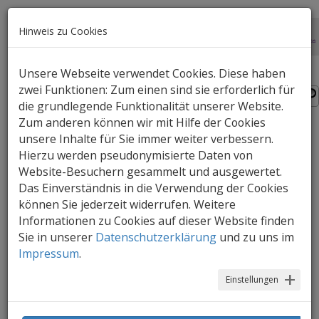
Hinweis zu Cookies
Unsere Webseite verwendet Cookies. Diese haben
zwei Funktionen: Zum einen sind sie erforderlich für
die grundlegende Funktionalität unserer Website.
Zum anderen können wir mit Hilfe der Cookies
unsere Inhalte für Sie immer weiter verbessern.
Hauptanmeldezeit
Hierzu werden pseudonymisierte Daten von
abgeschlossen: Über
Website-Besuchern gesammelt und ausgewertet.
Das Einverständnis in die Verwendung der Cookies
10.500 Kinder angemeldet
können Sie jederzeit widerrufen. Weitere
Informationen zu Cookies auf dieser Website finden
15.01.2018
Sie in unserer
Datenschutzerklärung
und zu uns im
Impressum
.
Einstellungen
Die Hauptanmeldezeit für das
Kindergartenjahr 2018/19 in den
städtischen Kindergärten ist