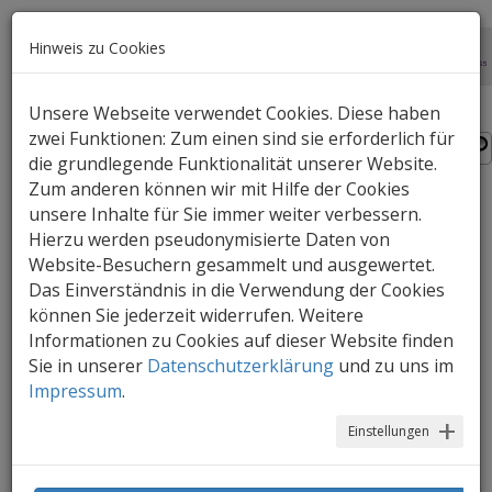
Hinweis zu Cookies
Unsere Webseite verwendet Cookies. Diese haben
zwei Funktionen: Zum einen sind sie erforderlich für
die grundlegende Funktionalität unserer Website.
Zum anderen können wir mit Hilfe der Cookies
unsere Inhalte für Sie immer weiter verbessern.
Hierzu werden pseudonymisierte Daten von
Website-Besuchern gesammelt und ausgewertet.
Das Einverständnis in die Verwendung der Cookies
254 Treffer:
können Sie jederzeit widerrufen. Weitere
Informationen zu Cookies auf dieser Website finden
41.
Sie in unserer
Datenschutzerklärung
und zu uns im
Medienprojekt: Ein Zuhause für Insekten
Impressum
.
Ausgangspunkt dieses "MeKi"-Projekts ist die
Neugier der Kinder gegenüber der Welt der Insekten
Einstellungen
und anderer Krabbeltiere und die Frage, wohin diese
wohl im Winter verschwinden. Daraus wird die Idee…