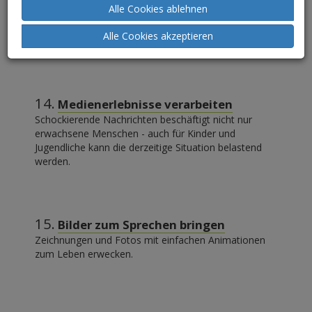
Alle Cookies ablehnen
13.
Alle Cookies akzeptieren
Vogelmemory.pdf
14.
Medienerlebnisse verarbeiten
Schockierende Nachrichten beschäftigt nicht nur
erwachsene Menschen - auch für Kinder und
Jugendliche kann die derzeitige Situation belastend
werden.
15.
Bilder zum Sprechen bringen
Zeichnungen und Fotos mit einfachen Animationen
zum Leben erwecken.